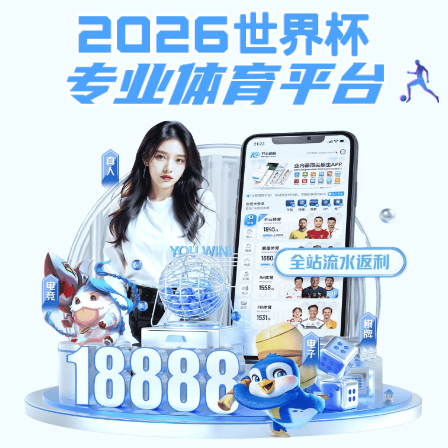
注册入口
用户使用协议
一、协议的接受
在您访问或使用本平台（以下简称“本平台”或“本服务”）之前，
请您仔细阅读并充分理解本《用户使用协议》（以下简称“本协
议”）。一旦您注册、登录、访问或使用本平台，即视为您已阅
读、理解并同意受本协议全部条款的约束。
二、账户注册与使用
1. 用户在注册时应提供真实、合法、有效的信息，并保证资料的
真实性和时效性。