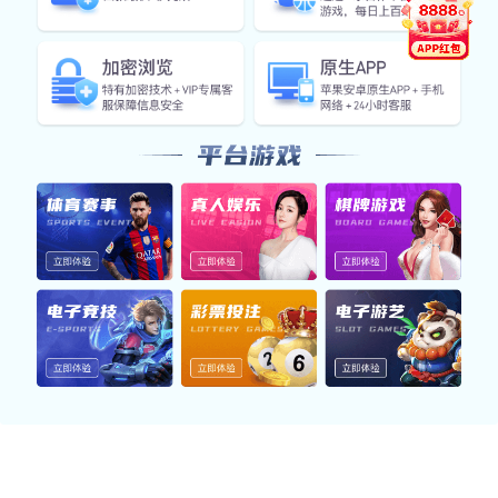
数据分布矩阵
leyu乐鱼(中国)体育官方网站-LEYU.COM采用模块化方式展
现多维数据分布情况，增强数据可读性与用户行为分析效
率。
活跃用户
平均停留
67,200
3m 41s